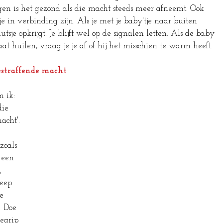
gen is het gezond als die macht steeds meer afneemt. Ook 
je in verbinding zijn. Als je met je baby'tje naar buiten 
mutsje opkrijgt. Je blijft wel op de signalen letten. Als de baby 
gaat huilen, vraag je je af of hij het misschien te warm heeft.
straffende macht
 ik: 
ie 
acht'. 
zoals 
 een 
, 
eep 
e 
   Doe 
egrip 