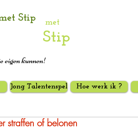
met Stip
met
Stip
je eigen kunnen!
Jong Talentenspel
Hoe werk ik ?
straffen of belonen