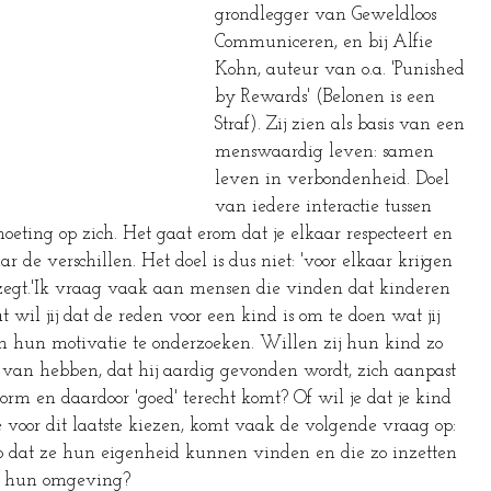
grondlegger van Geweldloos 
Communiceren, en bij Alfie 
Kohn, auteur van o.a. 'Punished 
by Rewards' (Belonen is een 
Straf). Zij zien als basis van een 
menswaardig leven: samen 
leven in verbondenheid. Doel 
van iedere interactie tussen 
ting op zich. Het gaat erom dat je elkaar respecteert en 
 de verschillen. Het doel is dus niet: 'voor elkaar krijgen 
 zegt.'Ik vraag vaak aan mensen die vinden dat kinderen 
il jij dat de reden voor een kind is om te doen wat jij 
om hun motivatie te onderzoeken. Willen zij hun kind zo 
t van hebben, dat hij aardig gevonden wordt, zich aanpast 
rm en daardoor 'goed' terecht komt? Of wil je dat je kind 
ze voor dit laatste kiezen, komt vaak de volgende vraag op: 
zo dat ze hun eigenheid kunnen vinden en die zo inzetten 
et hun omgeving?