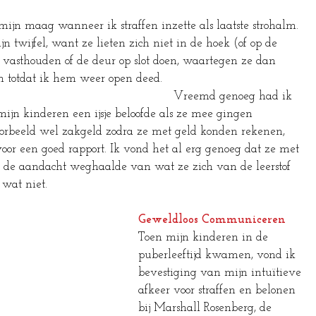
mijn maag wanneer ik straffen inzette als laatste strohalm. 
 twijfel, want ze lieten zich niet in de hoek (of op de 
 vasthouden of de deur op slot doen, waartegen ze dan 
dat ik hem weer open deed.                                         
                                                      Vreemd genoeg had ik 
mijn kinderen een ijsje beloofde als ze mee gingen 
orbeeld wel zakgeld zodra ze met geld konden rekenen, 
voor een goed rapport. Ik vond het al erg genoeg dat ze met 
t de aandacht weghaalde van wat ze zich van de leerstof 
wat niet.
Geweldloos Communiceren
Toen mijn kinderen in de 
puberleeftijd kwamen, vond ik 
bevestiging van mijn intuïtieve 
afkeer voor straffen en belonen 
bij Marshall Rosenberg, de 