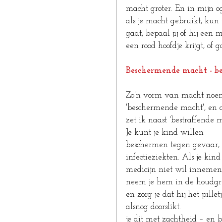
macht groter. En in mijn o
als je macht gebruikt, kun 
gaat, bepaal jij of hij een 
een rood hoofdje krijgt, of 
Beschermende macht - be
Zo'n vorm van macht noem
'beschermende macht', en d
zet ik naast 'bestraffende m
Je kunt je kind willen 
beschermen tegen gevaar, 
infectieziekten. Als je kind
medicijn niet wil innemen
neem je hem in de houdgr
en zorg je dat hij het pilletj
alsnog doorslikt.               
je dit met zachtheid – en b