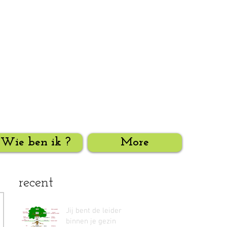
Wie ben ik ?
More
recent
Jij bent de leider
binnen je gezin