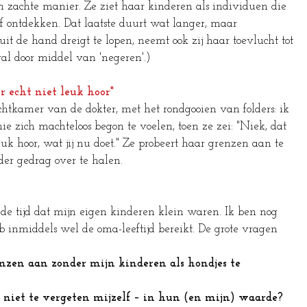
en zachte manier. Ze ziet haar kinderen als individuen die 
f ontdekken. Dat laatste duurt wat langer, maar 
e uit de hand dreigt te lopen, neemt ook zij haar toevlucht tot 
al door middel van 'negeren'.)
r echt niet leuk hoor"
chtkamer van de dokter, met het rondgooien van folders: ik 
e zich machteloos begon te voelen, toen ze zei: "Niek, dat 
euk hoor, wat jij nu doet." Ze probeert haar grenzen aan te 
drag over te halen.                                                   
de tijd dat mijn eigen kinderen klein waren. Ik ben nog 
inmiddels wel de oma-leeftijd bereikt. De grote vragen 
nzen aan zonder mijn kinderen als hondjes te 
 niet te vergeten mijzelf – in hun (en mijn) waarde?