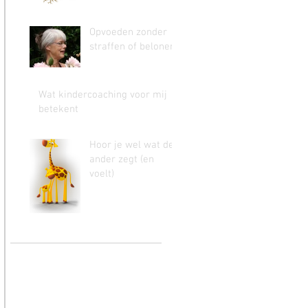
Opvoeden zonder
straffen of belonen
Wat kindercoaching voor mij
betekent
Hoor je wel wat de
ander zegt (en
voelt)