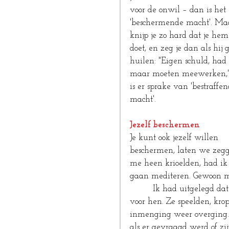
voor de onwil – dan is het 
'beschermende macht'. Ma
knijp je zo hard dat je hem
doet, en zeg je dan als hij 
huilen: "Eigen schuld, had 
maar moeten meewerken,"
is er sprake van 'bestraffen
macht'.
Jezelf beschermen
Je kunt ook jezelf willen 
beschermen, laten we zegge
me heen krioelden, had ik
gaan mediteren. Gewoon met de
         Ik had uitgelegd da
voor hen. Ze speelden, krop
inmenging weer overging. 
als er gevraagd werd of zijn