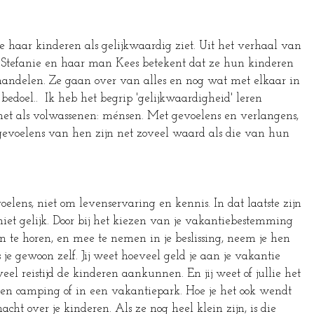
e haar kinderen als gelijkwaardig ziet. Uit het verhaal van 
r Stefanie en haar man Kees betekent dat ze hun kinderen 
handelen. Ze gaan over van alles en nog wat met elkaar in 
k bedoel..  Ik heb het begrip 'gelijkwaardigheid' leren 
net als volwassenen: ménsen. Met gevoelens en verlangens, 
 gevoelens van hen zijn net zoveel waard als die van hun 
elens, niet om levenservaring en kennis. In dat laatste zijn 
et gelijk. Door bij het kiezen van je vakantiebestemming 
 te horen, en mee te nemen in je beslissing, neem je hen 
 je gewoon zelf. Jij weet hoeveel geld je aan je vakantie 
veel reistijd de kinderen aankunnen. En jij weet of jullie het 
een camping of in een vakantiepark. Hoe je het ook wendt 
macht over je kinderen. Als ze nog heel klein zijn, is die 