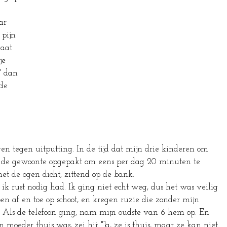
ar 
 pijn 
gaat 
je 
 dan 
de 
n tegen uitputting. In de tijd dat mijn drie kinderen om 
 de gewoonte opgepakt om eens per dag 20 minuten te 
 ogen dicht, zittend op de bank.                                  
t ik rust nodig had. Ik ging niet echt weg, dus het was veilig 
en af en toe op schoot, en kregen ruzie die zonder mijn 
Als de telefoon ging, nam mijn oudste van 6 hem op. En 
 moeder thuis was, zei hij: "Ja, ze is thuis, maar ze kan niet 