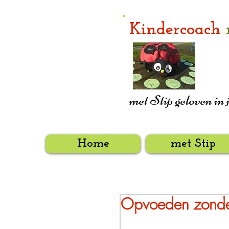
Kindercoach
met Stip geloven in 
Home
met Stip
Opvoeden zonder 