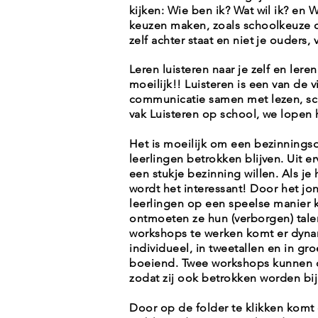
kijken: Wie ben ik? Wat wil ik? en 
keuzen maken, zoals schoolkeuze of
zelf achter staat en niet je ouders,
Leren luisteren naar je zelf en lere
moeilijk!! Luisteren is een van de 
communicatie samen met lezen, sch
vak Luisteren op school, we lopen h
Het is moeilijk om een bezinningsd
leerlingen betrokken blijven. Uit e
een stukje bezinning willen. Als je
wordt het
interessant! Door het jo
leerlingen op een speelse manier
ontmoeten ze hun (verborgen) tale
workshops
te werken komt er dyna
individueel, in tweetallen en in g
boeiend. Twee workshops kunnen 
zodat zij ook betrokken worden bi
Door op de folder te klikken komt e