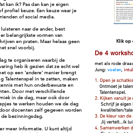
Wat kan ik? Pas dan kan je eigen
 profiel keuze. Een keuze waar je
 vrienden of social media.
n luisteren naar de ander, best
vier belangrijkste vormen van
Klik op
rijven en praten. Maar helaas geen
et snel voorbij.
De 4 worksh
ag te organiseren waarbij de
met als rode draa
rvaring heb ik gezien dat ze echt wel
Jung:
voelen
,
intuï
 het op een 'andere' manier brengt
ng Talentenspel in te zetten, maken
1. Open je schatki
 kennis met hun onderbewuste en
Ontmoet je tal
nten. Door met verschillende
Talentenspel.
miek in de dag, maar ook door
2. Kijken vanuit je
roepjes te werken houden we de dag
Schrijf je eigen
door docenten zelf gegeven worden
kwaliteiten/tale
j de bezinningsdag.
3. De kleur van de
Jij vertelt...ik lui
4. Samenwerken do
r meer informatie. U kunt altijd