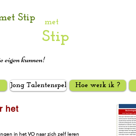
met Stip
met
Stip
je eigen kunnen!
Jong Talentenspel
Hoe werk ik ?
r het
lingen in het VO naar zich zelf leren