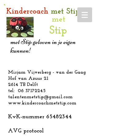
Kindercoach
met Stip
met
Stip
met Stip geloven in je eigen
kunnen!
Mirjam Vijverberg - van der Gaag
Hof van Azuur 21
2614 TB Delft
tel:
06 37172245
talentenmetstip@gmail.com
www.kindercoachmetstip.com
KvK-nummer
65482344
AVG protocol