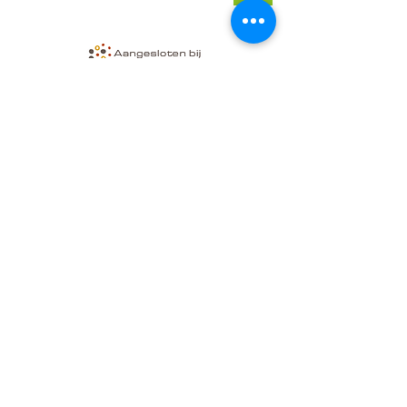
https://geluksroute.nu/editie/delft2019
Ik word gelukkig door het talentenspel te delen!
Word jij gelukkig door kennis te maken met jou
talenten? Kom dan naar de geluksroute in Delft
voor een gratis talentenproeverij van 20 min. Zie
link, onder geluksbrengers kan je mij vinden.
Kindercoaching Delft